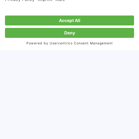
アジアとヨーロッパを繋ぐ道
2007年より、北京や上海に事務所を構え、欧米企業の中
国市場向けのコミュニケーションをサポートしてきまし
た。